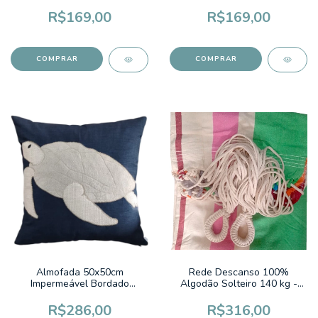
Coqueiro Cru
Coqueiro Cru
R$169,00
R$169,00
Almofada 50x50cm
Rede Descanso 100%
Impermeável Bordado
Algodão Solteiro 140 kg -
Tartaruga AZUL
2,20m x 1,50m x 3,40m sem
franja Listrado Verde e Rosa
R$286,00
R$316,00
Amazonas