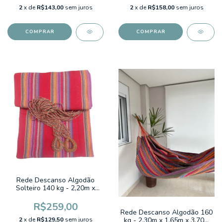
2
x de
R$143,00
sem juros
2
x de
R$158,00
sem juros
Rede Descanso Algodão
Solteiro 140 kg - 2,20m x
1,50m x 3,40m sem franja
Listrado fundo Vermelho
R$259,00
Cores do Brasil
Rede Descanso Algodão 160
2
x de
R$129,50
sem juros
kg - 2,30m x 1,65m x 3,70m