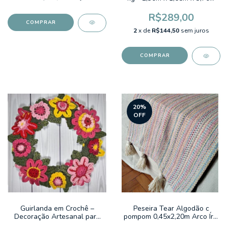
sem franja Listrado Colorido
Verm/Az/ Am Cores do Brasil
R$289,00
2
x de
R$144,50
sem juros
20
%
OFF
Guirlanda em Crochê –
Peseira Tear Algodão c
Decoração Artesanal para
pompom 0,45x2,20m Arco Íris
Porta Jardim de Flores P
Colorido Cru Pompom