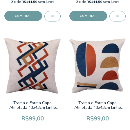
2
x de
R$144,50
sem juros
2
x de
R$144,50
sem juros
Trama e Forma Capa
Trama e Forma Capa
Almofada 43x43cm Linho
Almofada 43x43cm Linho
Bordado Trama e Forma
Bordado Organico Meio
Trançado Azul Terracota
Circulo Auzl Terracota
R$99,00
R$99,00