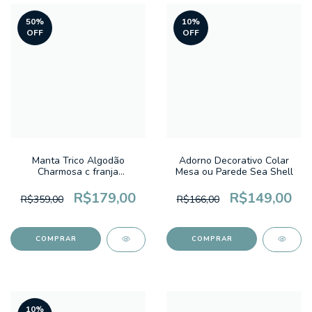
50
%
10
%
OFF
OFF
Manta Trico Algodão
Adorno Decorativo Colar
Charmosa c franja
Mesa ou Parede Sea Shell
1,20x1,50m Terracota
R$179,00
R$149,00
R$359,00
R$166,00
10
%