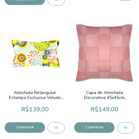
Almofada Retangular
Capa de Almofada
Estampa Exclusiva Veludo
Decorativa 45x45cm
30x50cm Coleção Cora
Camurça Trama Rose
Brasil 267 Flores Primavera
R$139,00
R$149,00