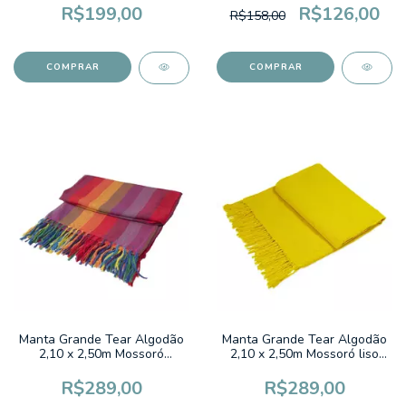
24CM
R$199,00
R$126,00
R$158,00
Manta Grande Tear Algodão
Manta Grande Tear Algodão
2,10 x 2,50m Mossoró
2,10 x 2,50m Mossoró liso
Listrado Colorido
Amarelo Ouro
R$289,00
R$289,00