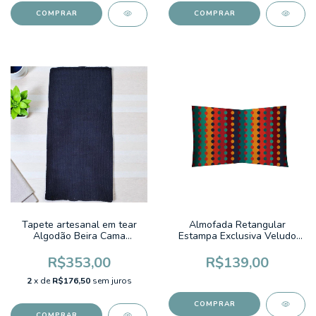
Tapete artesanal em tear
Almofada Retangular
Algodão Beira Cama
Estampa Exclusiva Veludo
0,65mx1,30m Pipa Azul
30x50cm Coleção Cora
Marinho
Brasil 618 Colorido Bolinhas
R$353,00
R$139,00
Vermelho, Verde Agua, Azu
2
x de
R$176,50
sem juros