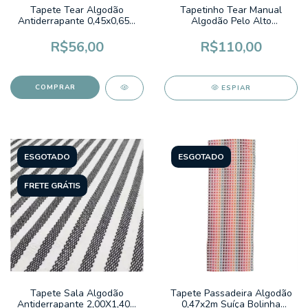
Tapete Tear Algodão
Tapetinho Tear Manual
Antiderrapante 0,45x0,65m
Algodão Pelo Alto
Luna Chevron Cinza
0,50x0,70m Fluffy Colors
Verde Oliva Liso
R$56,00
R$110,00
ESPIAR
ESGOTADO
ESGOTADO
FRETE GRÁTIS
Tapete Sala Algodão
Tapete Passadeira Algodão
Antiderrapante 2,00X1,40m
0,47x2m Suíça Bolinha