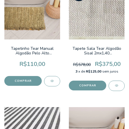
Tapetinho Tear Manual
Tapete Sala Tear Algodão
Algodão Pelo Alto
Sisal 2mx1,40
0,50x0,70m Fluffy Colors
Antiderrapante Cumbuco Cru
Ocre Liso
R$110,00
R$375,00
R$578,00
3
x de
R$125,00
sem juros