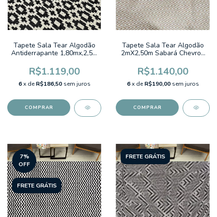
Tapete Sala Tear Algodão
Tapete Sala Tear Algodão
Antiderrapante 1,80mx,2,5m
2mX2,50m Sabará Chevron
Diamantina Geometrico
Caramelo
Preto
R$1.119,00
R$1.140,00
6
x de
R$186,50
sem juros
6
x de
R$190,00
sem juros
7
%
FRETE GRÁTIS
OFF
FRETE GRÁTIS