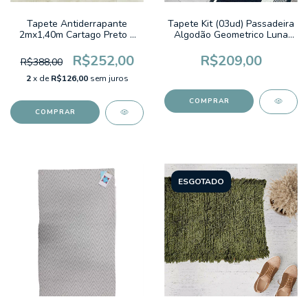
Tapete Antiderrapante
Tapete Kit (03ud) Passadeira
2mx1,40m Cartago Preto e
Algodão Geometrico Luna
Cinza Listrado
Preto
R$252,00
R$209,00
R$388,00
2
x de
R$126,00
sem juros
ESGOTADO