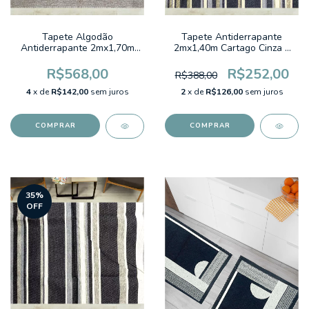
Tapete Algodão
Tapete Antiderrapante
Antiderrapante 2mx1,70m
2mx1,40m Cartago Cinza e
Valença Caramelo
Azul Listrado
R$568,00
R$252,00
R$388,00
4
x de
R$142,00
sem juros
2
x de
R$126,00
sem juros
35
%
OFF