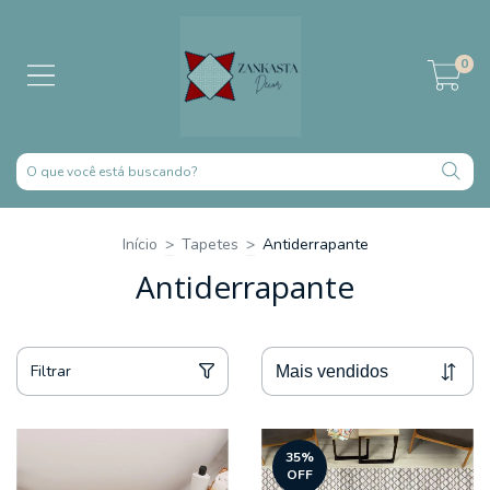
0
Início
>
Tapetes
>
Antiderrapante
Antiderrapante
Filtrar
35
%
OFF