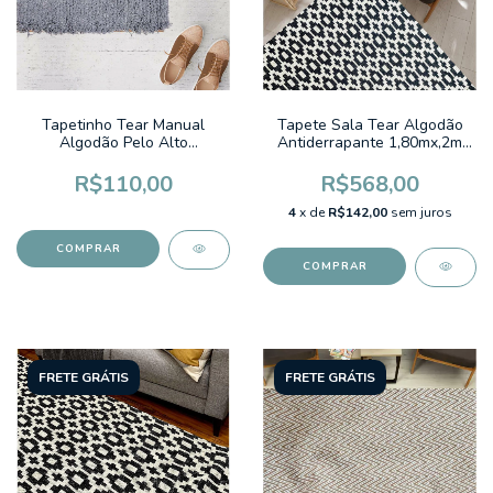
Tapetinho Tear Manual
Tapete Sala Tear Algodão
Algodão Pelo Alto
Antiderrapante 1,80mx,2m
0,50x0,70m Fluffy Colors
Diamantina Geometrico
Cinza
Preto
R$110,00
R$568,00
4
x de
R$142,00
sem juros
FRETE GRÁTIS
FRETE GRÁTIS