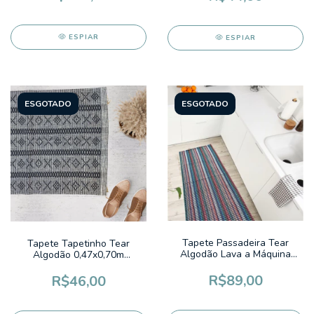
ESPIAR
ESPIAR
ESGOTADO
ESGOTADO
Tapete Passadeira Tear
Tapete Tapetinho Tear
Algodão Lava a Máquina
Algodão 0,47x0,70m
Grécia Listrado Colorido
Campinas 1 Cor Preto
Fundo Preto
R$89,00
R$46,00