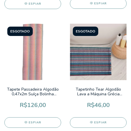
ESPIAR
ESPIAR
ESGOTADO
ESGOTADO
Tapete Passadeira Algodão
Tapetinho Tear Algodão
0,47x2m Suíça Bolinha
Lava a Máquina Grécia
Laranjão com Verde Agua,
Listrado Colorido Fundo
laranja e preto
Preto
R$126,00
R$46,00
ESPIAR
ESPIAR