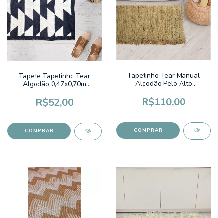
Tapetinho Tear Manual
Tapete Tapetinho Tear
Algodão Pelo Alto
Algodão 0,47x0,70m
0,50x0,70m Fluffy Colors
Geometrico Triangulos
Ocre Liso
Caribe Preto
R$110,00
R$52,00