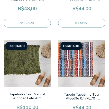
Dinamarca Bege e Rose
Alagoas Colorido Vermelho
R$48,00
R$44,00
ESPIAR
ESPIAR
ESGOTADO
ESGOTADO
Tapetinho Tear Manual
Tapete Tapetinho Tear
Algodão Pelo Alto
Algodão 0,47x0,70m
0,50x0,70m Fluffy Colors
Colorido Oklahoma Cru
Verde Oliva Liso
R$110,00
R$44,00