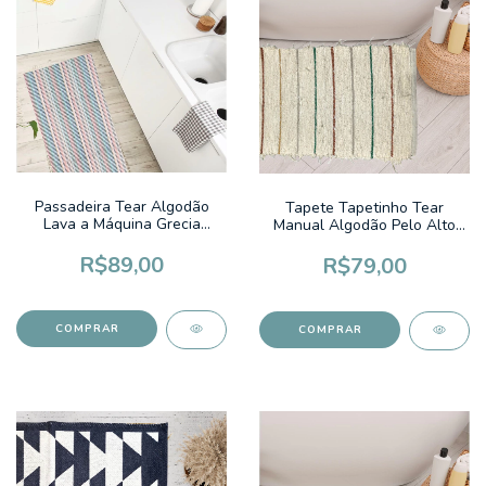
Passadeira Tear Algodão
Tapete Tapetinho Tear
Lava a Máquina Grecia
Manual Algodão Pelo Alto
Listrado Multicores Pixel Cru
Algodão 0,50x0,80m Listrado
Colorido Tons Terrosos
R$89,00
R$79,00