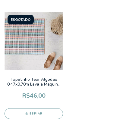
ESGOTADO
Tapetinho Tear Algodão
0,47x0,70m Lava a Maquina
Grecia Listrado Multicores
Colorido Pixel Cru
R$46,00
ESPIAR