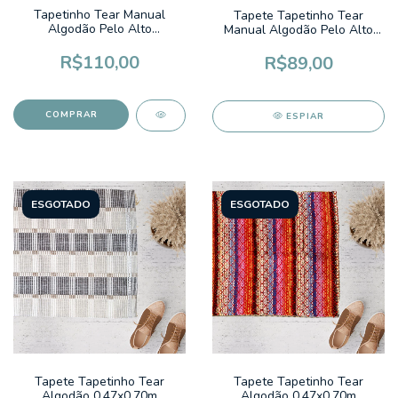
Tapetinho Tear Manual
Tapete Tapetinho Tear
Algodão Pelo Alto
Manual Algodão Pelo Alto
0,50x0,70m Fluffy Colors
0,50x0,80m Bordado Cruzado
Cinza
Pontilhado Preto
R$110,00
R$89,00
ESPIAR
ESGOTADO
ESGOTADO
Tapete Tapetinho Tear
Tapete Tapetinho Tear
Algodão 0,47x0,70m
Algodão 0,47x0,70m