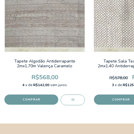
Tapete Algodão Antiderrapante
Tapete Sala Tea
2mx1,70m Valença Caramelo
2mx1,40 Antiderra
R$568,00
R$578,00
4
x de
R$142,00
sem juros
3
x de
R$125