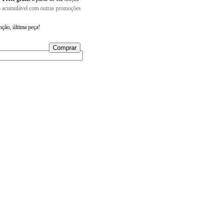
 acumulável com outras promoções
nção, última peça!
Meios de envio
regas para o CEP:
Alterar CEP
Calcular
a login
e use seus dados de entrega
 sei meu CEP