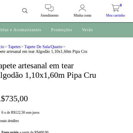
0
Atendimento
Minha conta
Meu carrinho
Velas e Aromatizantes
Promoções
Verão
cio
Tapetes
Tapete De Sala/Quarto
>
>
>
ete artesanal em tear Algodão 1,10x1,60m Pipa Cru
apete artesanal em tear
lgodão 1,10x1,60m Pipa Cru
$735,00
6
x de
R$122,50
sem juros
 mais detalhes
Frete grátis
a partir de
R$400,00