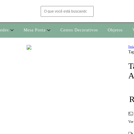
edes
Mesa Posta
Cestos Decorativos
Objetos
Iní
Tap
T
A
R
Ver