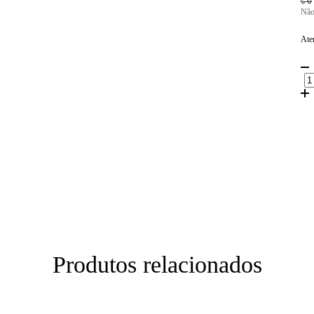
Não
Ate
Ent
Faç
Não
Produtos relacionados