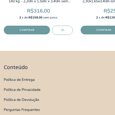
140 kg - 2,20m x 1,50m x 3,40m sem
2,30x1,65x3,40m lis
franja Listrado Verde e Rosa Amazonas
LARANJA Cor
R$316,00
R$25
2
x de
R$158,00
sem juros
2
x de
R$129
Conteúdo
Política de Entrega
Política de Privacidade
Política de Devolução
Perguntas Frequentes