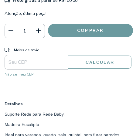
Frete grátis
a partir de
R$400,00
Atenção, última peça!
ALTERAR CEP
Entregas para o CEP:
Meios de envio
CALCULAR
Não sei meu CEP
Detalhes
Suporte Rede para Rede Baby.
Madeira Eucalipto.
Ideal para varanda, quarto, sala, quintal, sem furar paredes.