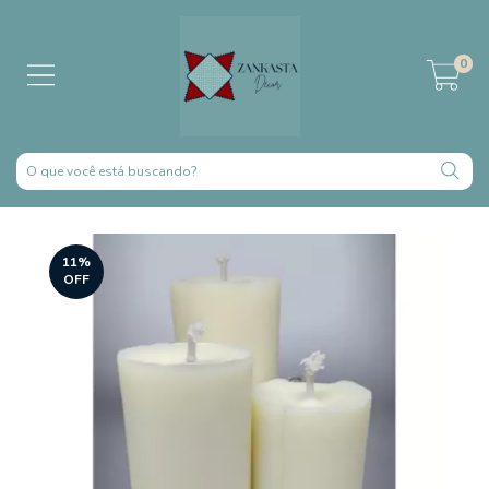
0
11
%
OFF