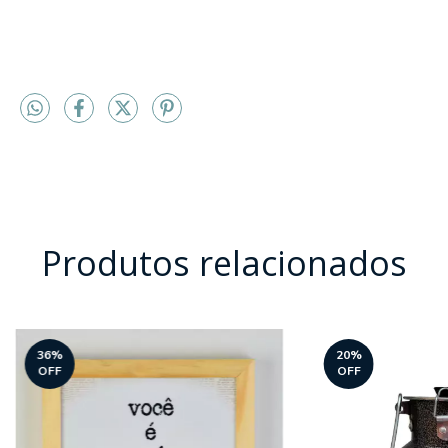
Produtos relacionados
36
%
20
%
OFF
OFF