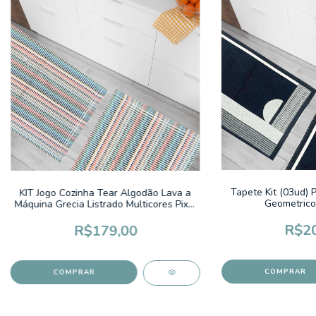
Tapete Kit (03ud) 
KIT Jogo Cozinha Tear Algodão Lava a
Geometrico
Máquina Grecia Listrado Multicores Pixel
Cru
R$20
R$179,00