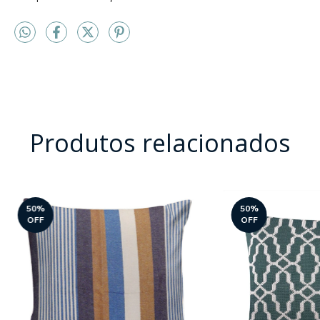
Produtos relacionados
50
%
50
%
OFF
OFF