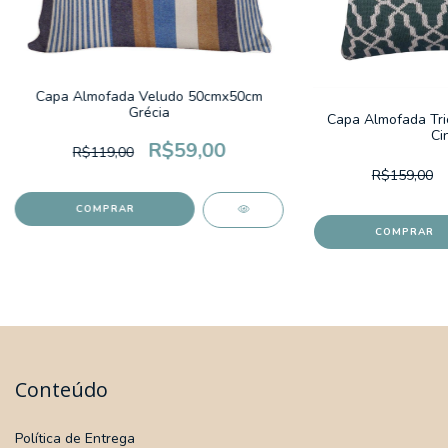
Capa Almofada Veludo 50cmx50cm
Grécia
Capa Almofada Tri
Ci
R$59,00
R$119,00
R$159,00
Conteúdo
Política de Entrega