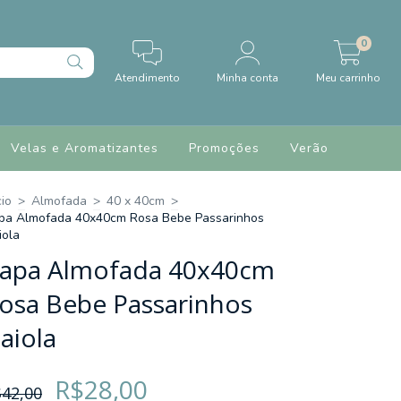
0
Atendimento
Minha conta
Meu carrinho
Velas e Aromatizantes
Promoções
Verão
cio
>
Almofada
>
40 x 40cm
>
pa Almofada 40x40cm Rosa Bebe Passarinhos
iola
apa Almofada 40x40cm
osa Bebe Passarinhos
aiola
R$28,00
42,00