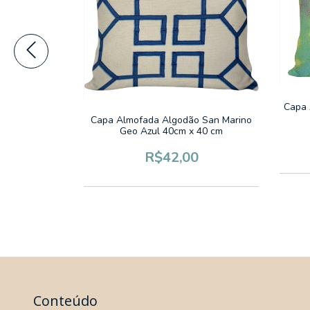
o 40cmx40cm
Capa 
Capa Almofada Algodão San Marino
Geo Azul 40cm x 40 cm
2,60
R$42,00
Conteúdo