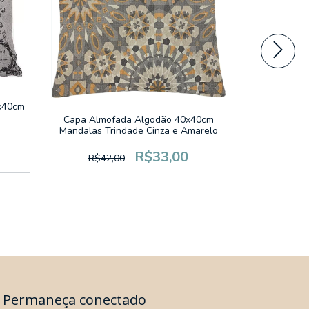
x40cm
Capa Almof
Verme
Capa Almofada Algodão 40x40cm
Mandalas Trindade Cinza e Amarelo
R$33,00
R$42,00
Permaneça conectado