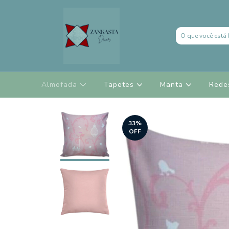
Almofada
Tapetes
Manta
Red
33
%
OFF