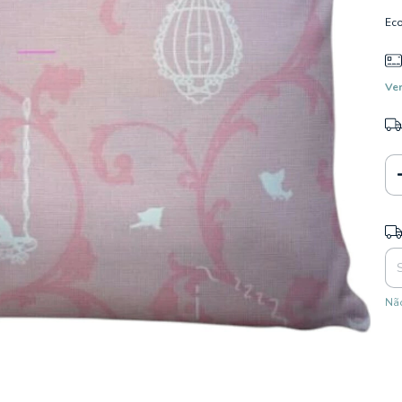
Ec
Ver
Ent
Não