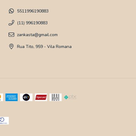
5511996190883
(11) 996190883
zankasta@gmail.com
Rua Tito, 959 - Vila Romana