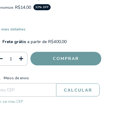
R$14,00
onomize:
33
% OFF
 mais detalhes
Frete grátis
a partir de
R$400,00
ALTERAR CEP
regas para o CEP:
Meios de envio
CALCULAR
 sei meu CEP