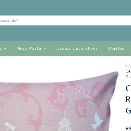
es
Mesa Posta
Cestos Decorativos
Objetos
Iní
Ca
Ga
C
R
G
R$